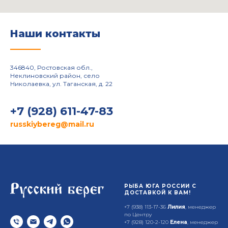
Наши контакты
______
346840, Ростовская обл.,
Неклиновский район, село
Николаевка, ул. Таганская, д. 22
+7 (928) 611-47-83
russkiybereg@mail.ru
РЫБА ЮГА РОССИИ С
ДОСТАВКОЙ К ВАМ!
+7 (938) 113-17-36
Лилия
, менеджер
по Центру
+7 (928) 120-2-120
Елена
, менеджер