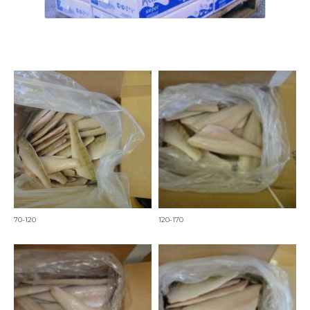
70-120
120-170