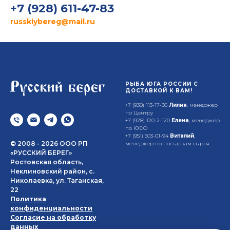
+7 (928) 611-47-83
russkiybereg@mail.ru
РЫБА ЮГА РОССИИ С
ДОСТАВКОЙ К ВАМ!
+7 (938) 113-17-36
Лилия
, менеджер
по Центру
+7 (928) 120-2-120
Елена
, менеджер
по ЮФО
+7 (951) 503-01-94
Виталий
,
© 2008 - 2026 ООО РП
менеджер по поставкам сырья
«РУССКИЙ БЕРЕГ»
Ростовская область,
Неклиновский район, с.
Николаевка, ул. Таганская,
22
Политика
конфиденциальности
Согласие на обработку
данных