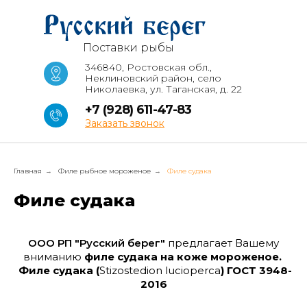
Поставки рыбы
346840, Ростовская обл.,
Неклиновский район, село
Николаевка, ул. Таганская, д. 22
+7 (928) 611-47-83
Заказать звонок
Главная
Филе рыбное мороженое
Филе судака
→
→
Филе судака
ООО РП "Русский берег"
предлагает Вашему
вниманию
филе судака на коже мороженое.
Филе судака (
Stizostedion lucioperca
) ГОСТ 3948-
2016