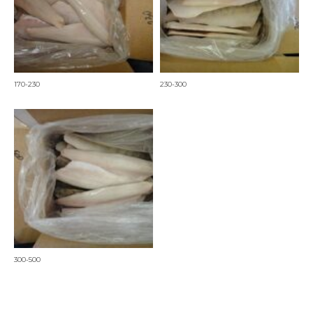
170-230
230-300
300-500