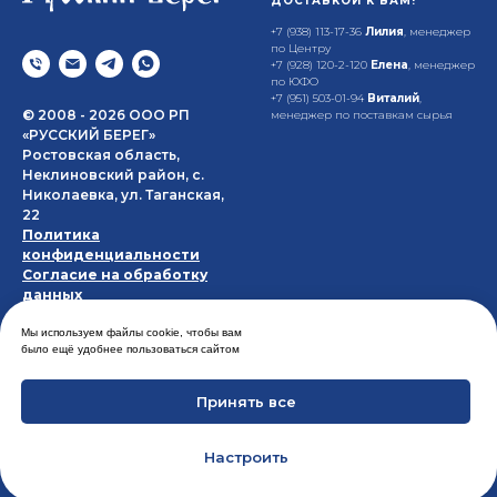
ДОСТАВКОЙ К ВАМ!
+7 (938) 113-17-36
Лилия
, менеджер
по Центру
+7 (928) 120-2-120
Елена
, менеджер
по ЮФО
+7 (951) 503-01-94
Виталий
,
© 2008 - 2026 ООО РП
менеджер по поставкам сырья
«РУССКИЙ БЕРЕГ»
Ростовская область,
Неклиновский район, с.
Николаевка, ул. Таганская,
22
Политика
конфиденциальности
Согласие на обработку
данных
Мы используем файлы cookie, чтобы вам
РУКОВОДИТЕЛЬ:
было ещё удобнее пользоваться сайтом
+7 (928) 611-47-83
Константин
,
коммерческий директор
Принять все
Настроить